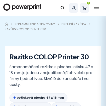
0
Hledat
REKLAMNÍ TISK A TISKOVINY
FIREMNÍ RAZÍTKA
RAZÍTKO COLOP PRINTER 30
Razítko COLOP Printer 30
Samonamáčecí razítko s plochou otisku 47 x
18 mm je jednou z nejoblíbenějších voleb pro
firmy i jednotlivce. Skvělé do kanceláře i na
cesty.
potisková plocha 47 x 18 mm