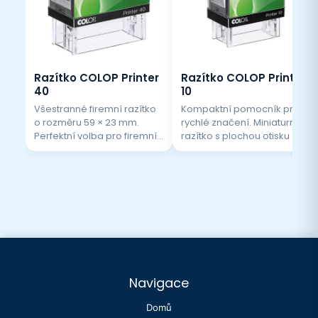
Razítko COLOP Printer
Razítko COLOP Printer
40
10
Všestranné firemní razítko
Kompaktní pomocník pro
o rozměru 59 × 23 mm.
rychlé značení. Miniaturní
Perfektní volba pro firemní
razítko s plochou otisku 27 x
identitu i jmenovku. Snadno
10 mm. Nejčastěji se
pojme název vaší firmy,
používá jako jmenovkové
adresu i IČO. Spolehněte se
razítko nebo pro zvolené
na čistý a ostrý otisk při
slovo.
každém stlačení.
Navigace
Domů