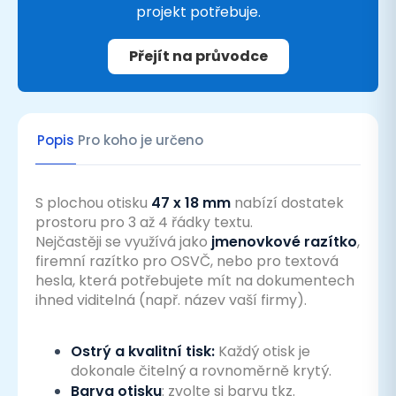
projekt potřebuje.
Přejít na průvodce
Popis
Pro koho je určeno
S plochou otisku
47 x 18 mm
nabízí dostatek
prostoru pro 3 až 4 řádky textu.
Nejčastěji se využívá jako
jmenovkové razítko
,
firemní razítko pro OSVČ, nebo pro textová
hesla, která potřebujete mít na dokumentech
ihned viditelná (např. název vaší firmy).
Ostrý a kvalitní tisk:
Každý otisk je
dokonale čitelný a rovnoměrně krytý.
Barva otisku
: zvolte si barvu tkz.