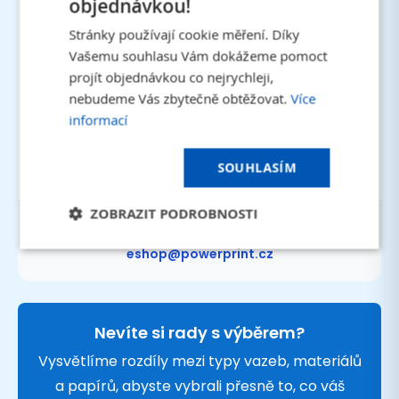
objednávkou!
Zanechte nezapomenutelný první dojem
Stránky používají cookie měření. Díky
Vašemu souhlasu Vám dokážeme pomoct
Prémiová kvalita
projít objednávkou co nejrychleji,
Nejmodernější technologie
nebudeme Vás zbytečně obtěžovat.
Více
Doprava zdarma
informací
Při nákupu nad 1 500 Kč
Expresní dodání
Expedice do 24 hodin
SOUHLASÍM
ZOBRAZIT PODROBNOSTI
Potřebujete poradit?
+420 800 040 800
eshop@powerprint.cz
Nevíte si rady s výběrem?
Vysvětlíme rozdíly mezi typy vazeb, materiálů
a papírů, abyste vybrali přesně to, co váš