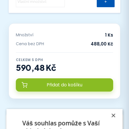
+
Množství
1 Ks
Cena bez DPH
488,00 Kč
CELKEM S DPH
590,48 Kč
Přidat do košíku
×
Váš souhlas pomůže s Vaší
Profesionální tisk