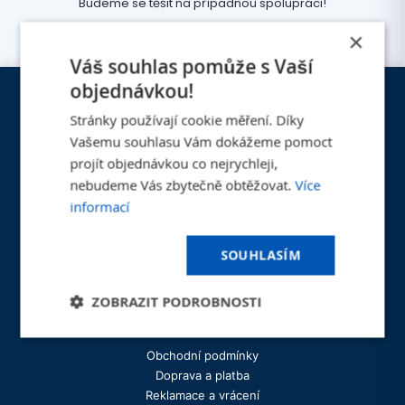
Budeme se těšit na případnou spolupráci!
×
Váš souhlas pomůže s Vaší
objednávkou!
Stránky používají cookie měření. Díky
Navigace
Vašemu souhlasu Vám dokážeme pomoct
Domů
projít objednávkou co nejrychleji,
Produkty
nebudeme Vás zbytečně obtěžovat.
Více
Blog
informací
O nás
Kariéra
SOUHLASÍM
Materiály
Údržba a péče o produkty
ZOBRAZIT PODROBNOSTI
Zákaznický servis
Obchodní podmínky
Doprava a platba
Reklamace a vrácení