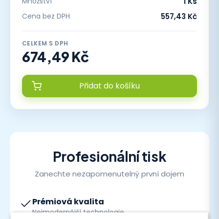
Množství
1 Ks
Cena bez DPH
557,43 Kč
CELKEM S DPH
674,49 Kč
Přidat do košíku
Profesionální tisk
Zanechte nezapomenutelný první dojem
Prémiová kvalita
Nejmodernější technologie