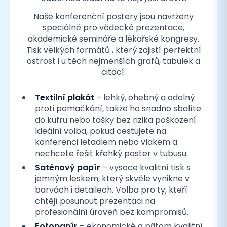
Naše konferenční postery jsou navrženy
speciálně pro vědecké prezentace,
akademické semináře a lékařské kongresy.
Tisk velkých formátů , který zajistí perfektní
ostrost i u těch nejmenších grafů, tabulek a
citací.
Textilní plakát
– lehký, ohebný a odolný
proti pomačkání, takže ho snadno sbalíte
do kufru nebo tašky bez rizika poškození.
Ideální volba, pokud cestujete na
konferenci letadlem nebo vlakem a
nechcete řešit křehký poster v tubusu.
Saténový papír
– vysoce kvalitní tisk s
jemným leskem, který skvěle vynikne v
barvách i detailech. Volba pro ty, kteří
chtějí posunout prezentaci na
profesionální úroveň bez kompromisů.
Fotopapír
– ekonomické a přitom kvalitní