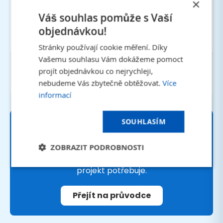
×
Doprava zdarma
Při nákupu nad 1 500 Kč
Váš souhlas pomůže s Vaší
Expresní dodání
objednávkou!
Expedice do 24 hodin
Stránky používají cookie měření. Díky
Vašemu souhlasu Vám dokážeme pomoct
Potřebujete poradit?
+420 800 040 800
projít objednávkou co nejrychleji,
eshop@powerprint.cz
nebudeme Vás zbytečně obtěžovat.
Více
informací
SOUHLASÍM
Nevíte si rady s výběrem?
Vysvětlíme rozdíly mezi typy vazeb, materiálů
ZOBRAZIT PODROBNOSTI
a papírů, abyste vybrali přesně to, co váš
projekt potřebuje.
Přejít na průvodce