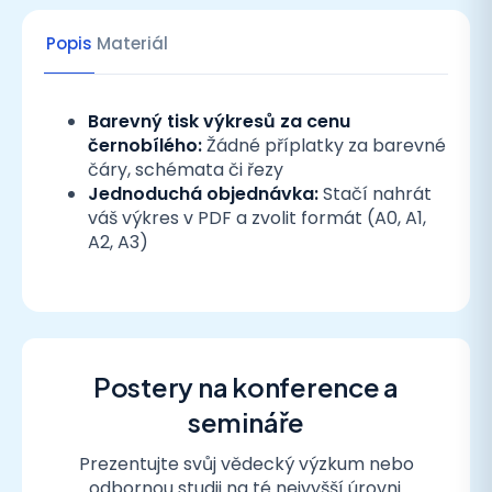
Popis
Materiál
Barevný tisk výkresů za cenu
černobílého:
Žádné příplatky za barevné
čáry, schémata či řezy
Jednoduchá objednávka:
Stačí nahrát
váš výkres v PDF a zvolit formát (A0, A1,
A2, A3)
Postery na konference a
semináře
Prezentujte svůj vědecký výzkum nebo
odbornou studii na té nejvyšší úrovni.