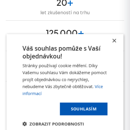
+
20
let zkušeností na trhu
+
125 000
×
zákazníků
Váš souhlas pomůže s Vaší
objednávkou!
+
85 %
Stránky používají cookie měření. Díky
Vašemu souhlasu Vám dokážeme pomoct
vracejících se zákazníků
projít objednávkou co nejrychleji,
nebudeme Vás zbytečně obtěžovat.
Více
+
5
informací
poboček a doručení po celé ČR
SOUHLASÍM
ZOBRAZIT PODROBNOSTI