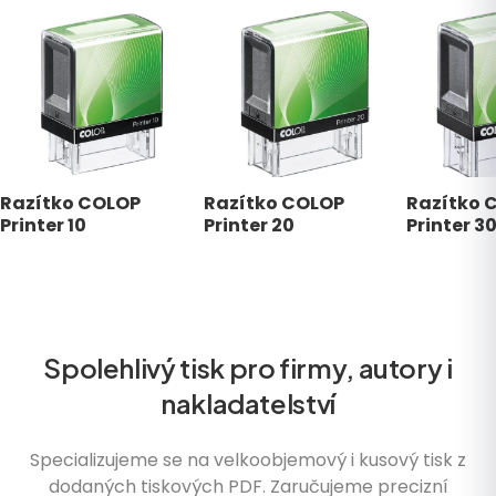
Razítko COLOP
Razítko COLOP
Razítko 
Printer 10
Printer 20
Printer 3
Spolehlivý tisk pro firmy, autory i
nakladatelství
Specializujeme se na velkoobjemový i kusový tisk z
dodaných tiskových PDF. Zaručujeme precizní