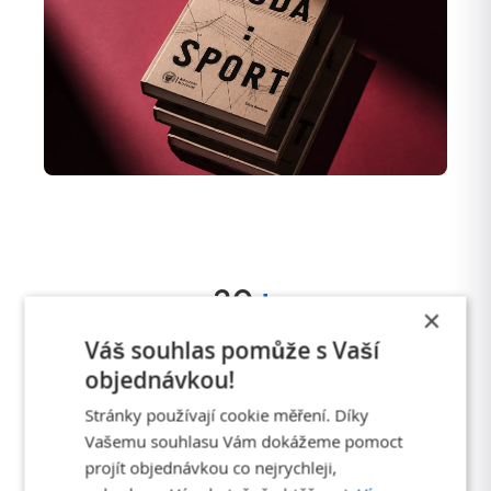
+
20
×
let zkušeností na trhu
Váš souhlas pomůže s Vaší
objednávkou!
+
125 000
Stránky používají cookie měření. Díky
Vašemu souhlasu Vám dokážeme pomoct
zákazníků
projít objednávkou co nejrychleji,