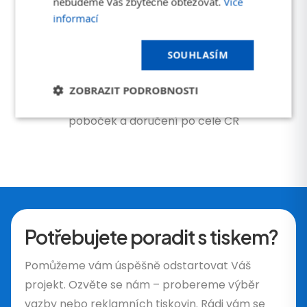
nebudeme Vás zbytečně obtěžovat.
Více
+
informací
85 %
vracejících se zákazníků
SOUHLASÍM
+
ZOBRAZIT PODROBNOSTI
5
poboček a doručení po celé ČR
Potřebujete poradit s tiskem?
Pomůžeme vám úspěšně odstartovat Váš
projekt. Ozvěte se nám – probereme výběr
vazby nebo reklamních tiskovin. Rádi vám se