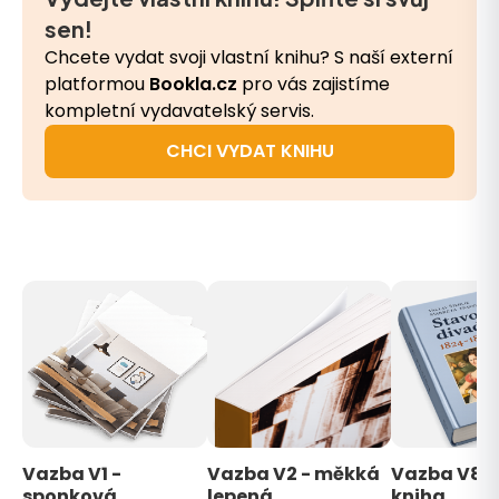
sen!
Chcete vydat svoji vlastní knihu? S naší externí
platformou
Bookla.cz
pro vás zajistíme
kompletní vydavatelský servis.
CHCI VYDAT KNIHU
Vazba V1 -
Vazba V2 - měkká
Vazba V8 - 
sponková
lepená
kniha