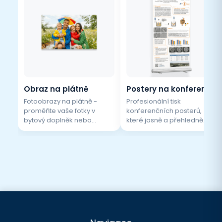
Obraz na plátně
Postery na konference
Fotoobrazy na plátně -
Profesionální tisk
proměňte vaše fotky v
konferenčních posterů,
bytový doplněk nebo
které jasně a přehledně
umělecké dílo. Krásné i jako
prezentují vaše výsledky.
originální dárek pro vaše
Kvalitní zpracování, různé
blízké. Vaše fotografie
formáty a materiály pro
tiskneme na vysoce kvalitní
maximální efekt na každé
malířské plátno, které
akci.
následně pečlivě
napínáme na skrytý
dřevěný blind rám. Stačí
nahrát fotku, vybrat si
požadovaný rozměr a o