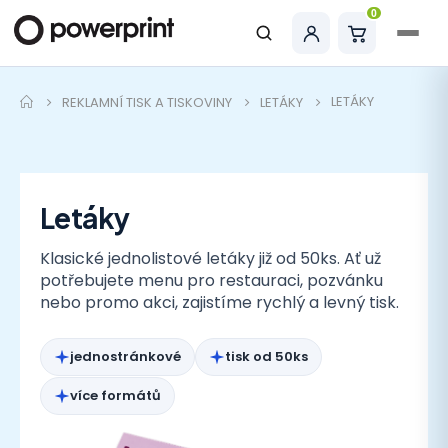
0
Hledat
LETÁKY
REKLAMNÍ TISK A TISKOVINY
LETÁKY
Letáky
Klasické jednolistové letáky již od 50ks. Ať už
potřebujete menu pro restauraci, pozvánku
nebo promo akci, zajistíme rychlý a levný tisk.
jednostránkové
tisk od 50ks
více formátů